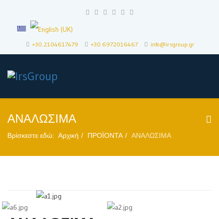
+30.2104617479
+30.6972016467
info@irsgroup.gr
ΑΝΑΛΩΣΙΜΑ
Βρίσκεστε εδώ:
Αρχική
ΠΡΟΪΟΝΤΑ
ΑΝΑΛΩΣΙΜΑ