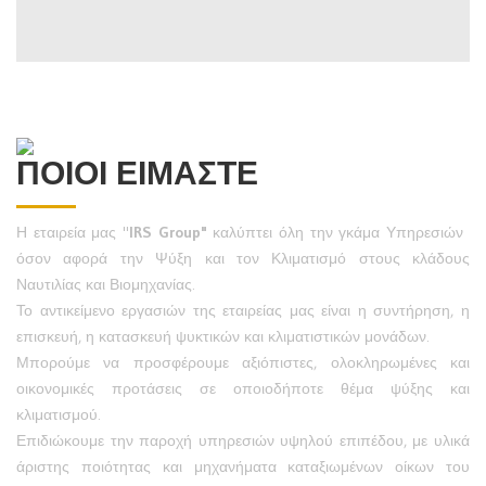
ΠΟΙΟΙ ΕΙΜΑΣΤΕ
Η εταιρεία μας "
IRS Group"
καλύπτει όλη την γκάμα Υπηρεσιών
όσον αφορά την Ψύξη και τον Κλιματισμό στους κλάδους
Ναυτιλίας και Βιομηχανίας.
Το αντικείμενο εργασιών της εταιρείας μας είναι η συντήρηση, η
επισκευή, η κατασκευή ψυκτικών και κλιματιστικών μονάδων.
Μπορούμε να προσφέρουμε αξιόπιστες, ολοκληρωμένες και
οικονομικές προτάσεις σε οποιοδήποτε θέμα ψύξης και
κλιματισμού.
Επιδιώκουμε την παροχή υπηρεσιών υψηλού επιπέδου, με υλικά
άριστης ποιότητας και μηχανήματα καταξιωμένων οίκων του