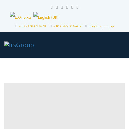
+30.2104617479
+30.6972016467
info@irsgroup.gr